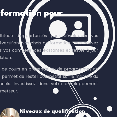
e formation pour
ltitude d’opportunités pour développer vos
versifiant vos choix de formation, vous pouvez
r vos compétences existantes et rester à jour
ution.
ne, de cours en présentiel ou de programmes de
s permet de rester compétitif sur le marché du
ionnels. Investissez dans votre développement
ometteur.
Niveaux de qualification