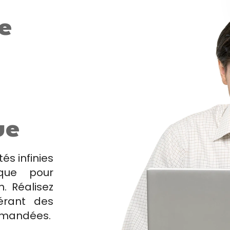
e
ue
és infinies
que pour
n. Réalisez
érant des
emandées.