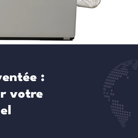
ventée :
ur votre
el