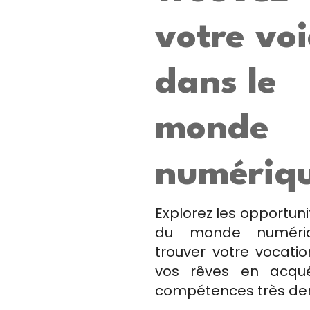
votre voi
dans le
monde
numériq
Explorez les opportunit
du monde numéri
trouver votre vocatio
vos rêves en acqu
compétences très d